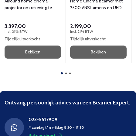
Allround home cinema-
Home Cinema beamer met
projector om rekening te
2500 ANSI lumens en UHD
houden met uw omgeving en
(3840x2160) resolutie.
het soort film.
3.397,00
2.199,00
Incl. 21% BTW
Incl. 21% BTW
Tijdelijk uitverkocht
Tijdelijk uitverkocht
Bekijken
Bekijken
Ontvang persoonlijk advies van een Beamer Expert.
023-5517909
Maandag t/m vrijdag 8.30 - 17:30
Bel ons direct