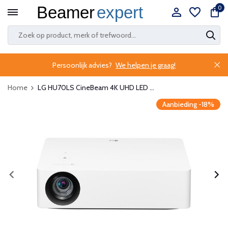
0
Persoonlijk advies?
We helpen je graag!
Home
LG HU70LS CineBeam 4K UHD LED ...
Aanbieding -18%