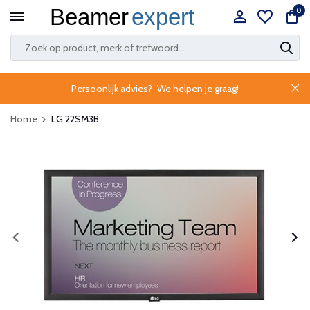
0
Persoonlijk advies?
We helpen je graag!
Home
LG 22SM3B