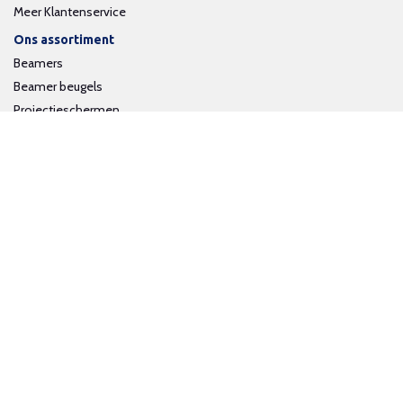
Meer Klantenservice
Ons assortiment
Beamers
Beamer beugels
Projectieschermen
Interactieve whiteboards
Volg ons op social media
Schrijf je in voor onze nieuwsbrief