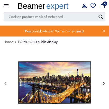
0
Persoonlijk advies?
We helpen je graag!
Home
LG 98LS95D public display