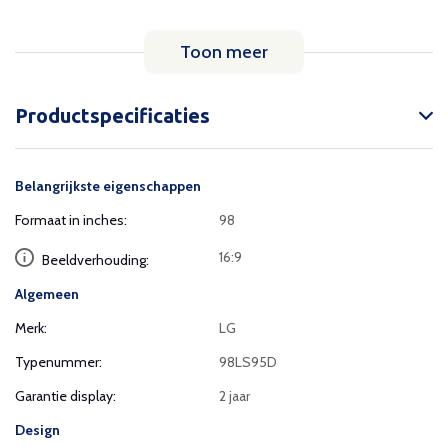
Toon meer
Productspecificaties
Belangrijkste eigenschappen
Formaat in inches:
98
16:9
Beeldverhouding:
Algemeen
Merk:
LG
Typenummer:
98LS95D
Garantie display:
2 jaar
Design