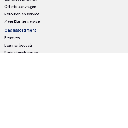
Offerte aanvragen
Retouren en service
Meer Klantenservice
Ons assortiment
Beamers
Beamer beugels
Projectieschermen
Interactieve whiteboards
Volg ons op social media
Schrijf je in voor onze nieuwsbrief