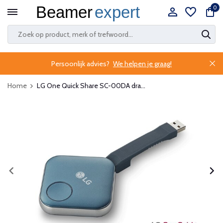
0
Persoonlijk advies?
We helpen je graag!
Home
LG One Quick Share SC-00DA dra...