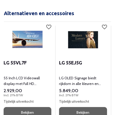
Alternatieven en accessoires
LG 55VL7F
LG 55EJ5G
55 Inch LCD Videowall
LG OLED Signage biedt
display met Full HD
rijkdom in alle kleuren en
(1920x1080) resolutie
brengt kleuren tot leven.
2.929,00
5.849,00
Incl. 21% BTW
Incl. 21% BTW
Tijdelijk uitverkocht
Tijdelijk uitverkocht
Bekijken
Bekijken