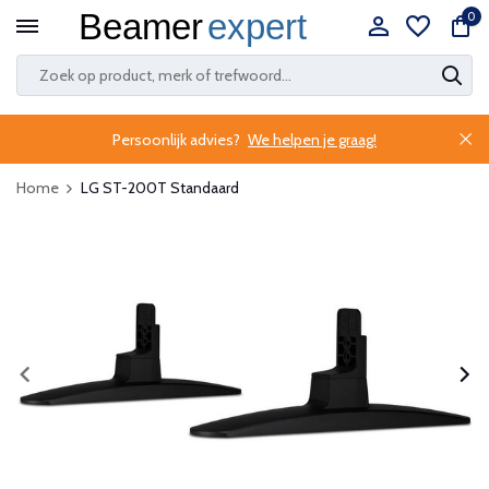
0
Persoonlijk advies?
We helpen je graag!
Home
LG ST-200T Standaard