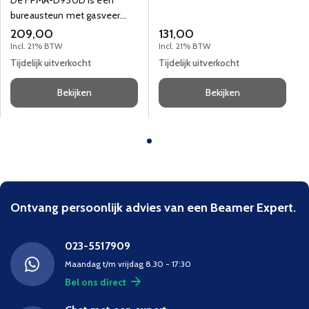
De FPMA-D950D is een
voor flat screens t/m 30" (76
bureausteun met gasveer
cm)
voor flat screens t/m 27" (69
209,00
131,00
cm)
Incl. 21% BTW
Incl. 21% BTW
Tijdelijk uitverkocht
Tijdelijk uitverkocht
Bekijken
Bekijken
Ontvang persoonlijk advies van een Beamer Expert.
023-5517909
Maandag t/m vrijdag 8.30 - 17:30
Bel ons direct