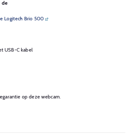
n de
de Logitech Brio 500
met USB-C kabel
aregarantie op deze webcam.