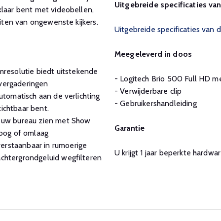
Uitgebreide specificaties va
klaar bent met videobellen,
uiten van ongewenste kijkers.
Uitgebreide specificaties van 
Meegeleverd in doos
resolutie biedt uitstekende
- Logitech Brio 500 Full HD 
s vergaderingen
- Verwijderbare clip
automatisch aan de verlichting
- Gebruikershandleiding
zichtbaar bent.
 uw bureau zien met Show
Garantie
oog of omlaag
erstaanbaar in rumoerige
U krijgt 1 jaar beperkte hardw
chtergrondgeluid wegfilteren