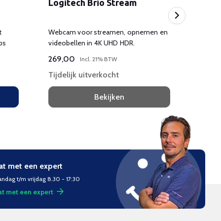
Logitech Brio Stream
Logi
t
Webcam voor streamen, opnemen en
Webcam
ps
videobellen in 4K UHD HDR.
opname
269,00
209,
Incl. 21% BTW
Tijdelijk uitverkocht
Tijdel
Bekijken
at met een expert
ndag t/m vrijdag 8.30 - 17:30
t met een expert