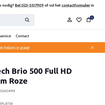
r en ervaren
p nodig?
Bel 023-5517909
Professionele klantenservice
of vul het
contactformulier
in
0
service
Contact
e helpen je graag!
Account aanmaken
ch Brio 500 Full HD
Account aanmaken
m Roze
206104914
. 21% BTW