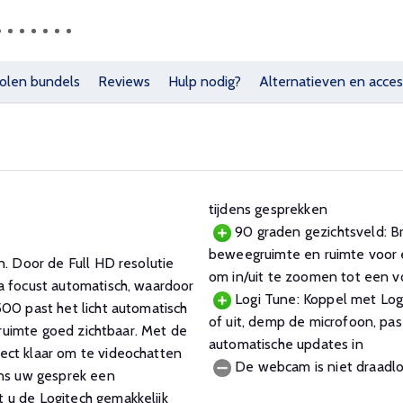
olen bundels
Reviews
Hulp nodig?
Alternatieven en acces
tijdens gesprekken
90 graden gezichtsveld: Br
beweegruimte en ruimte voor 
n. Door de Full HD resolutie
om in/uit te zoomen tot een v
a focust automatisch, waardoor
Logi Tune: Koppel met Log
500 past het licht automatisch
of uit, demp de microfoon, pas
e ruimte goed zichtbaar. Met de
automatische updates in
ect klaar om te videochatten
De webcam is niet draadloo
ens uw gesprek een
 u de Logitech gemakkelijk