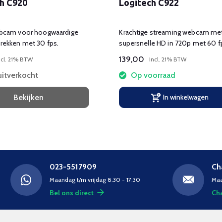
h C920
Logitech C922
ebcam voor hoogwaardige
Krachtige streaming webcam me
rekken met 30 fps.
supersnelle HD in 720p met 60 f
139,00
ncl. 21% BTW
Incl. 21% BTW
 uitverkocht
Op voorraad
Bekijken
In winkelwagen
023-5517909
Ch
Maandag t/m vrijdag 8.30 - 17:30
Maa
Bel ons direct
Cha