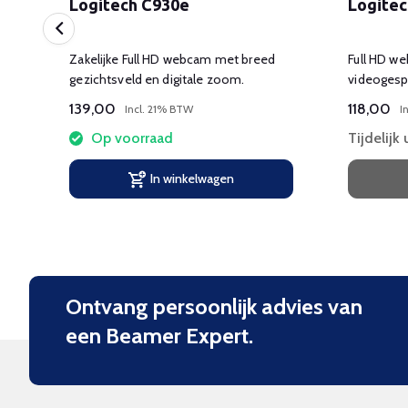
Logitech C930e
Logitec
ght
Zakelijke Full HD webcam met breed
Full HD w
gezichtsveld en digitale zoom.
videogesp
139,00
118,00
Incl. 21% BTW
I
Op voorraad
Tijdelijk
In winkelwagen
Ontvang persoonlijk advies van
een Beamer Expert.