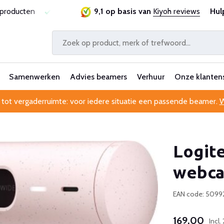
sproducten
Laagste prijsgarantie
9,1 op basis van
Al 25 jaar betrouwbaa
Kiyoh reviews
Hul
Samenwerken
Advies beamers
Verhuur
Onze klanten
 tot vergaderruimte: voor iedere situatie een passende beamer.
W
Logite
webca
EAN code: 5099
169,00
Incl