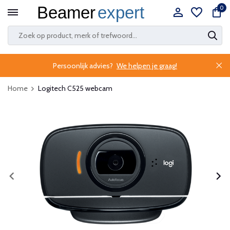
0
Persoonlijk advies?
We helpen je graag!
Home
Logitech C525 webcam