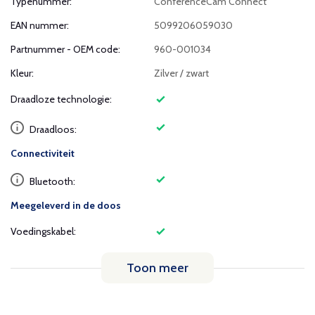
Typenummer:
ConferenceCam Connect
EAN nummer:
5099206059030
Partnummer - OEM code:
960-001034
Kleur:
Zilver / zwart
Draadloze technologie:
Draadloos:
Connectiviteit
Bluetooth:
Meegeleverd in de doos
Voedingskabel:
Toon meer