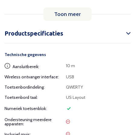
Toon meer
Productspecificaties
Technische gegevens
10 m
Aansluitbereik:
Wireless ontvanger interface:
USB
Toetsenbordindeling:
QWERTY
Toetsenbord taal:
US Layout
Numeriek toetsenblok:
Ondersteuning meerdere
apparaten:
Inclusief muis: