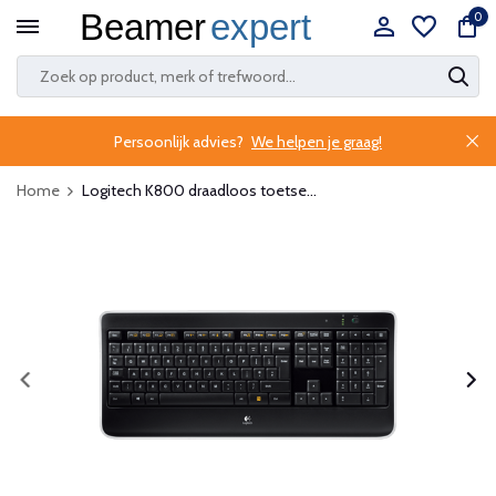
0
Persoonlijk advies?
We helpen je graag!
Home
Logitech K800 draadloos toetse...