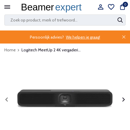
0
Persoonlijk advies?
We helpen je graag!
Home
Logitech MeetUp 2 4K vergaderi...