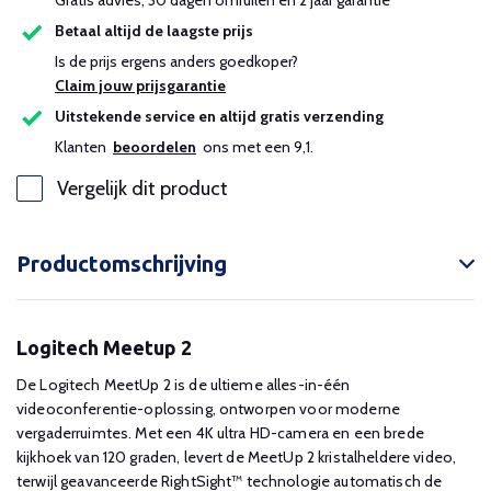
Gratis advies, 30 dagen omruilen en 2 jaar garantie
Betaal altijd de laagste prijs
Is de prijs ergens anders goedkoper?
Claim jouw prijsgarantie
Uitstekende service en altijd gratis verzending
Klanten
beoordelen
ons met een 9,1.
Vergelijk dit product
Productomschrijving
Logitech Meetup 2
De Logitech MeetUp 2 is de ultieme alles-in-één
videoconferentie-oplossing, ontworpen voor moderne
vergaderruimtes. Met een 4K ultra HD-camera en een brede
kijkhoek van 120 graden, levert de MeetUp 2 kristalheldere video,
terwijl geavanceerde RightSight™ technologie automatisch de