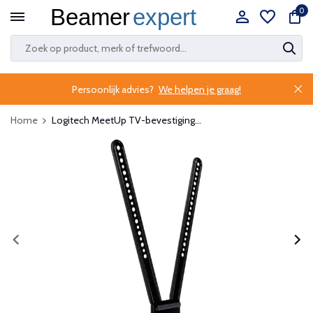
0
Persoonlijk advies?
We helpen je graag!
Home
Logitech MeetUp TV-bevestiging...