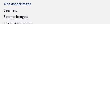
Ons assortiment
Beamers
Beamer beugels
Projectieschermen
Interactieve whiteboards
Volg ons op social media
Schrijf je in voor onze nieuwsbrief