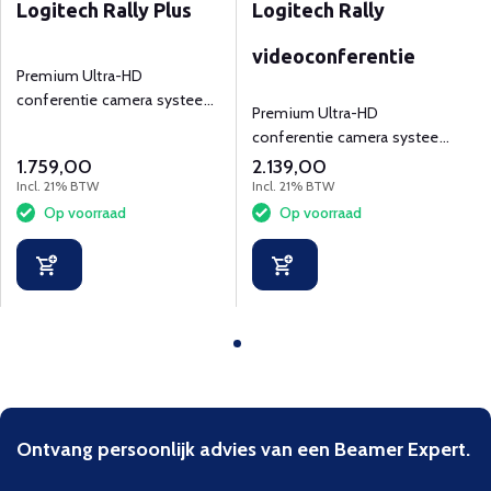
Logitech Rally Plus
Logitech Rally
videoconferentie
Premium Ultra-HD
conferentie camera systeem
Premium Ultra-HD
met 2 speakers en 2
conferentie camera systeem
microfoons.
met een speaker en
1.759,00
2.139,00
microfoon.
Incl. 21% BTW
Incl. 21% BTW
Op voorraad
Op voorraad
Ontvang persoonlijk advies van een Beamer Expert.