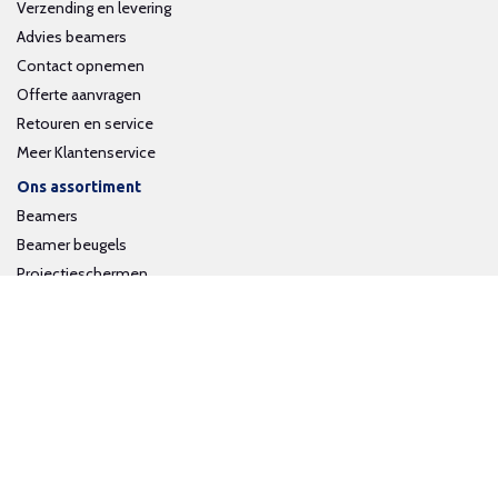
Verzending en levering
Advies beamers
Contact opnemen
Offerte aanvragen
Retouren en service
Meer Klantenservice
Ons assortiment
Beamers
Beamer beugels
Projectieschermen
Interactieve whiteboards
Volg ons op social media
Schrijf je in voor onze nieuwsbrief