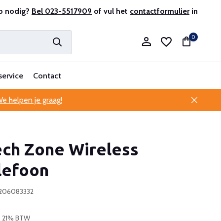
r en ervaren
p nodig?
Bel 023-5517909
Professionele klantenservice
of vul het
contactformulier
in
0
service
Contact
e helpen je graag!
Account aanmaken
ech Zone Wireless
Account aanmaken
lefoon
9206083332
l. 21% BTW