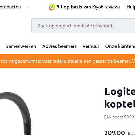
sproducten
Laagste prijsgarantie
9,1 op basis van
Al 25 jaar betrouwbaa
Kiyoh reviews
Hul
Samenwerken
Advies beamers
Verhuur
Onze klanten
 tot vergaderruimte: voor iedere situatie een passende beamer.
W
Logit
kopte
EAN code: 509
209,00
Inc