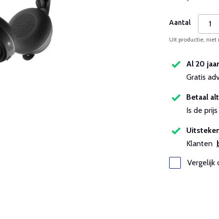
Aantal
Uit productie, niet
Al 20 jaa
Gratis ad
Betaal alt
Is de pri
Uitsteken
Klanten
Vergelijk 