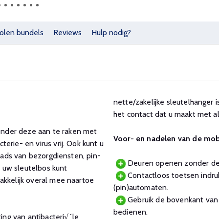
olen bundels
Reviews
Hulp nodig?
nette/zakelijke sleutelhanger i
het contact dat u maakt met al
nder deze aan te raken met
Voor- en nadelen van de mo
erie- en virus vrij. Ook kunt u
blads van bezorgdiensten, pin-
Deuren openen zonder dez
 uw sleutelbos kunt
Contactloos toetsen indruk
akkelijk overal mee naartoe
(pin)automaten.
Gebruik de bovenkant van 
bedienen.
ng van antibacteri√´le