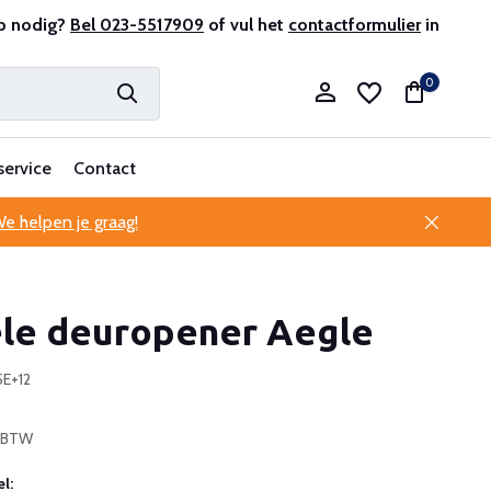
r en ervaren
p nodig?
Bel 023-5517909
Professionele klantenservice
of vul het
contactformulier
in
0
service
Contact
e helpen je graag!
Account aanmaken
le deuropener Aegle
Account aanmaken
5E+12
% BTW
l: