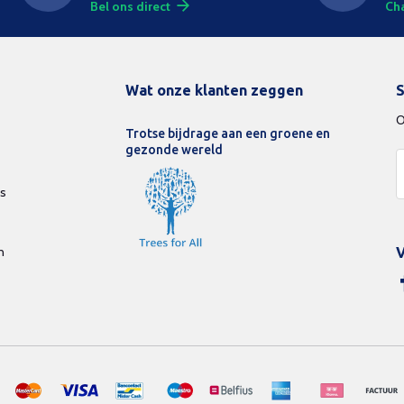
Bel ons direct
Cha
Wat onze klanten zeggen
S
O
Trotse bijdrage aan een groene en
gezonde wereld
ds
n
V