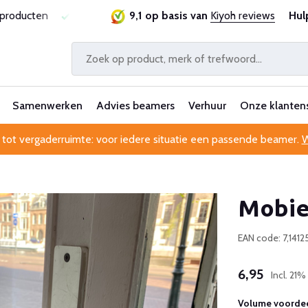
sproducten
Laagste prijsgarantie
9,1 op basis van
Al 25 jaar betrouwbaa
Kiyoh reviews
Hul
Samenwerken
Advies beamers
Verhuur
Onze klanten
 tot vergaderruimte: voor iedere situatie een passende beamer.
W
Mobie
EAN code: 7,1412
6,95
Incl. 21
Volume voordee