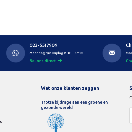
023-5517909
Ch
Maandag t/m vrijdag 8.30 - 17:30
Maa
Bel ons direct
Cha
Wat onze klanten zeggen
S
O
Trotse bijdrage aan een groene en
gezonde wereld
ds