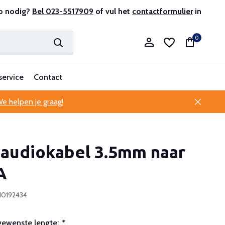
r en ervaren
p nodig?
Bel 023-5517909
Professionele klantenservice
of vul het
contactformulier
in
0
service
Contact
e helpen je graag!
Account aanmaken
 audiokabel 3.5mm naar
Account aanmaken
A
10192434
gewenste lengte:
*