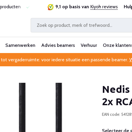
sproducten
Laagste prijsgarantie
9,1 op basis van
Al 25 jaar betrouwbaa
Kiyoh reviews
Hul
Samenwerken
Advies beamers
Verhuur
Onze klanten
 tot vergaderruimte: voor iedere situatie een passende beamer.
W
Nedis
2x RC
EAN code: 54128
Selecteer de 