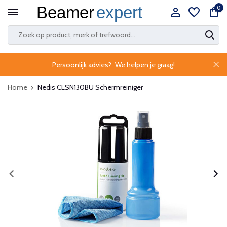
0
Persoonlijk advies?
We helpen je graag!
Home
Nedis CLSN130BU Schermreiniger