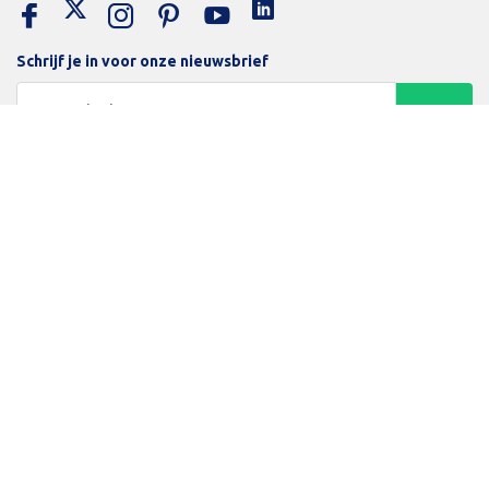
Schrijf je in voor onze nieuwsbrief
Trotse bijdrage aan een groene en gezonde wereld
Inloggen
Algemene voorwaarden
Privacy Policy
Betaalmethodes
Beamerlampenexpert
© Copyright 2026 Beamerexpert - Powered by Lightspeed