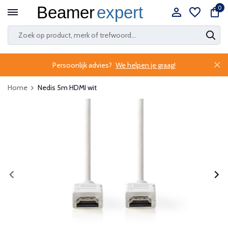
0
Persoonlijk advies?
We helpen je graag!
Home
Nedis 5m HDMI wit