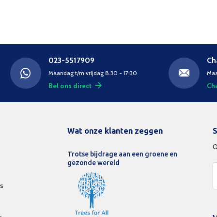
023-5517909
Ch
Maandag t/m vrijdag 8.30 - 17:30
Maa
Bel ons direct
Cha
Wat onze klanten zeggen
S
O
Trotse bijdrage aan een groene en
gezonde wereld
ds