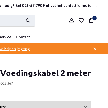
r en ervaren
p nodig?
Bel 023-5517909
Professionele klantenservice
of vul het
contactformulier
in
0
service
Contact
e helpen je graag!
Account aanmaken
 Voedingskabel 2 meter
Account aanmaken
10281367