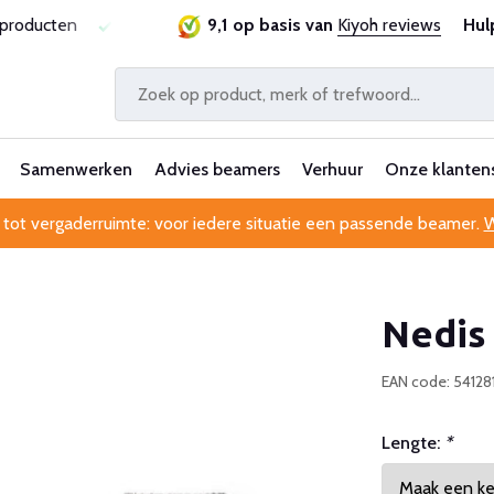
sproducten
Laagste prijsgarantie
9,1 op basis van
Al 25 jaar betrouwbaa
Kiyoh reviews
Hul
Samenwerken
Advies beamers
Verhuur
Onze klanten
 tot vergaderruimte: voor iedere situatie een passende beamer.
W
Nedis
EAN code: 54128
Lengte:
*