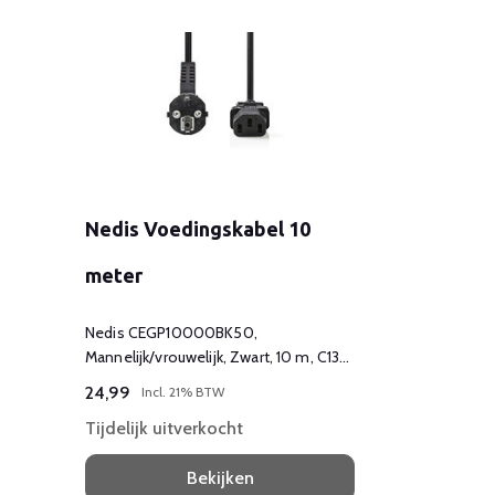
Nedis Voedingskabel 10
meter
Nedis CEGP10000BK50,
Mannelijk/vrouwelijk, Zwart, 10 m, C13
stekker, Haaks, Recht
24,99
Incl. 21% BTW
Tijdelijk uitverkocht
Bekijken