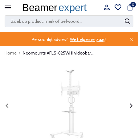
0
Persoonlijk advies?
We helpen je graag!
Home
Neomounts AFLS-825WH1 videobar...