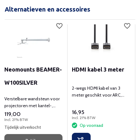
Alternatieven en accessoires
Neomounts BEAMER-
HDMI kabel 3 meter
W100SILVER
2-wegs HDMI kabel van 3
meter geschikt voor ARC,
Verstelbare wandsteun voor
ethernet en HDCP
projectoren met kantel-,
16,95
zwenk- en draaifunctie.
119,00
Incl. 21% BTW
Incl. 21% BTW
Op voorraad
Tijdelijk uitverkocht