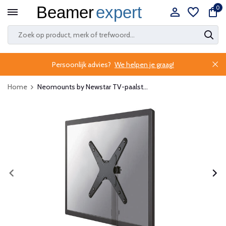
0
Persoonlijk advies?
We helpen je graag!
Home
Neomounts by Newstar TV-paalst...