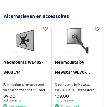
Alternatieven en accessoires
Neomounts WL40S-
Neomounts by
840BL14
Newstar WL70-
450BL11
Full-motion tv-muurbeugel
Neomounts by Newstar
voor schermen tot 65", met
WL70-450BL11 wandsteun
kantel- en zwenkfunctie.
voor 17-32" schermen - Zwart
89,00
109,00
is een wandsteun voor flat
Incl. 21% BTW
Incl. 21% BTW
screens van 17 t/m 32 inch
Op voorraad
Op voorraad