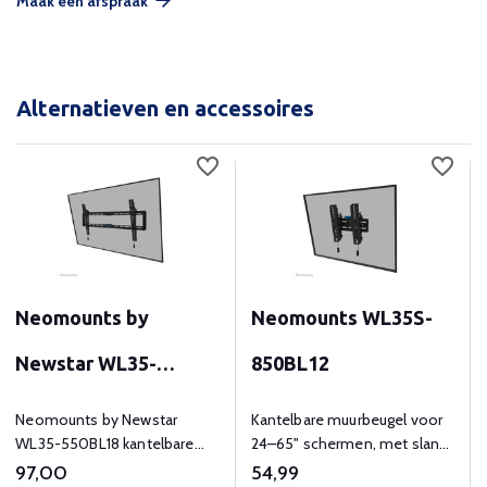
Maak een afspraak
Alternatieven en accessoires
Neomounts by
Neomounts WL35S-
Newstar WL35-
850BL12
550BL18
Neomounts by Newstar
Kantelbare muurbeugel voor
WL35-550BL18 kantelbare
24–65" schermen, met slank
wandsteun voor 43-86"
ontwerp en magnetisch
97,00
54,99