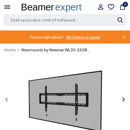
0
Persoonlijk advies?
We helpen je graag!
Home
Neomounts by Newstar WL30-550B...