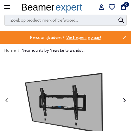
0
Persoonlijk advies?
We helpen je graag!
Home
Neomounts by Newstar tv wandst...