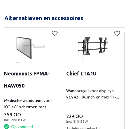
Alternatieven en accessoires
Neomounts FPMA-
Chief LTA1U
HAW050
Wandbeugel voor displays
van 42 - 86 inch en max 91 kg
Medische wandsteun voor
gewicht zonder
10"-40" schermen met
microafstelling.
volledige bewegingsvrijheid
359,00
229,00
en kabelbeheer.​
Incl. 21% BTW
Incl. 21% BTW
Op voorraad
Tijdelijk uitverkocht