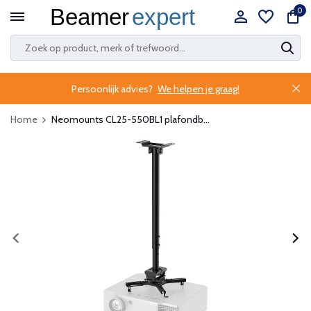
0
Persoonlijk advies?
We helpen je graag!
Home
Neomounts CL25-550BL1 plafondb...