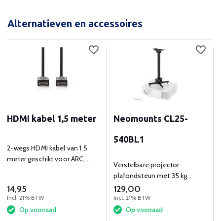
Alternatieven en accessoires
HDMI kabel 1,5 meter
Neomounts CL25-
540BL1
2-wegs HDMI kabel van 1,5
meter geschikt voor ARC,
Verstelbare projector
ethernet en HDCP
plafondsteun met 35 kg
draagvermogen en
14,95
129,00
kabelmanagement.
Incl. 21% BTW
Incl. 21% BTW
Op voorraad
Op voorraad