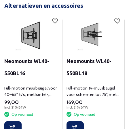
Alternatieven en accessoires
Neomounts WL40-
Neomounts WL40-
550BL16
550BL18
Full-motion muurbeugel voor
Full-motion tv-muurbeugel
40–65" tv's, met kantel-,
voor schermen tot 75", met
zwenk- en rotatiefunctie.
kantel- en zwenkfunctie.​
99,00
169,00
Incl. 21% BTW
Incl. 21% BTW
Op voorraad
Op voorraad