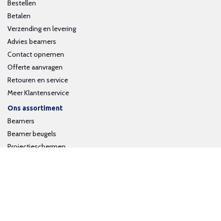
Bestellen
Betalen
Verzending en levering
Advies beamers
Contact opnemen
Offerte aanvragen
Retouren en service
Meer Klantenservice
Ons assortiment
Beamers
Beamer beugels
Projectieschermen
Interactieve whiteboards
Volg ons op social media
Schrijf je in voor onze nieuwsbrief