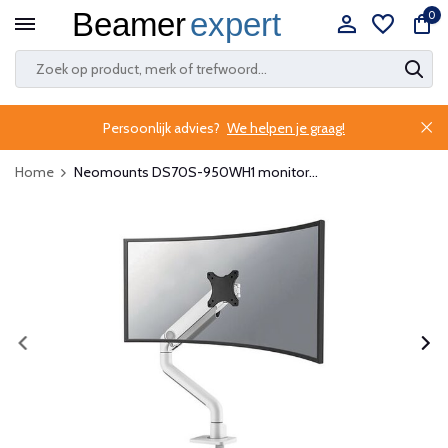
0
Persoonlijk advies?
We helpen je graag!
Home
Neomounts DS70S-950WH1 monitor...