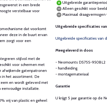
Uitgebreide garantieperiod
 desgewenst in een brede
Alleen geschikt voor beel
 hoogte verstelbaar voor
Maximaal draagvermogen v
Uitgebreide specificaties v
opmechanisme dat voorkomt
nneer deze in de buurt ervan
Uitgebreide specificaties va
em zorgt voor een
Meegeleverd in doos
egreren stijlvol met de
- Neomounts DS75S-950BL2
eschikt voor schermen met
- handleiding
 afwijkende gatenpatronen
- montagemateriaal
in het assortiment. De
steem en wordt geleverd met
Garantie
 eenvoudige installatie.
U krijgt 5 jaar garantie op 
 vrij van plastic en geheel