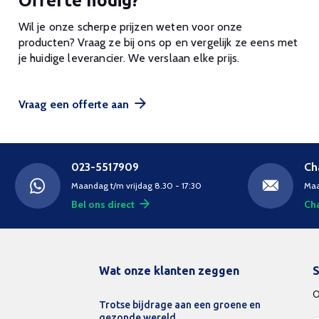
Offerte nodig?
Wil je onze scherpe prijzen weten voor onze
producten? Vraag ze bij ons op en vergelijk ze eens met
je huidige leverancier. We verslaan elke prijs.
Vraag een offerte aan
023-5517909
Ch
Maandag t/m vrijdag 8.30 - 17:30
Maa
Bel ons direct
Cha
Wat onze klanten zeggen
S
O
Trotse bijdrage aan een groene en
gezonde wereld