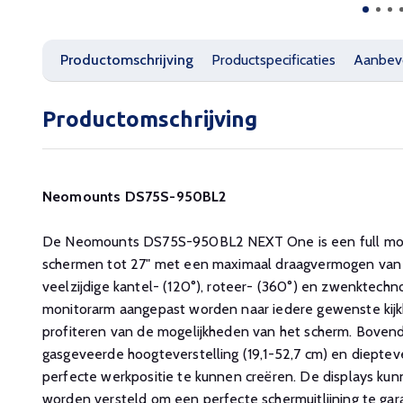
Productomschrijving
Productspecificaties
Aanbev
Productomschrijving
Neomounts DS75S-950BL2
De Neomounts DS75S-950BL2 NEXT One is een full mot
schermen tot 27" met een maximaal draagvermogen van 8
veelzijdige kantel- (120°), roteer- (360°) en zwenktechn
monitorarm aangepast worden naar iedere gewenste kij
profiteren van de mogelijkheden van het scherm. Bovend
gasgeveerde hoogteverstelling (19,1-52,7 cm) en diepteve
perfecte werkpositie te kunnen creëren. De displays kun
worden versteld om een perfecte schermuitlijning te ga