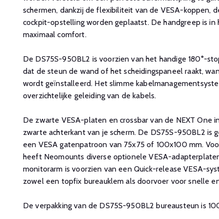
schermen, dankzij de flexibiliteit van de VESA-koppen,
cockpit-opstelling worden geplaatst. De handgreep is in
maximaal comfort.
De DS75S-950BL2 is voorzien van het handige 180°-st
dat de steun de wand of het scheidingspaneel raakt, wa
wordt geïnstalleerd. Het slimme kabelmanagementsyste
overzichtelijke geleiding van de kabels.
De zwarte VESA-platen en crossbar van de NEXT One int
zwarte achterkant van je scherm. De DS75S-950BL2 is g
een VESA gatenpatroon van 75x75 of 100x100 mm. Voor
heeft Neomounts diverse optionele VESA-adapterplaten 
monitorarm is voorzien van een Quick-release VESA-sy
zowel een topfix bureauklem als doorvoer voor snelle en
De verpakking van de DS75S-950BL2 bureausteun is 100%