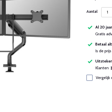
Aantal
Al 20 jaa
Gratis ad
Betaal alt
Is de pri
Uitsteken
Klanten
Vergelijk 