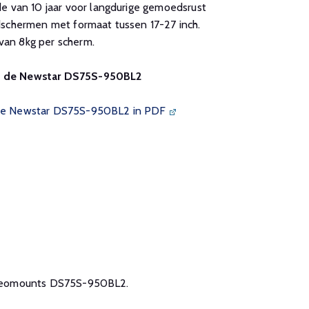
e van 10 jaar voor langdurige gemoedsrust
dschermen met formaat tussen 17-27 inch.
an 8kg per scherm.
an de Newstar DS75S-950BL2
n de Newstar DS75S-950BL2 in PDF
de Neomounts DS75S-950BL2.