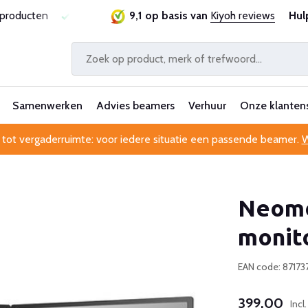
sproducten
Laagste prijsgarantie
9,1 op basis van
Al 25 jaar betrouwbaa
Kiyoh reviews
Hul
Samenwerken
Advies beamers
Verhuur
Onze klanten
 tot vergaderruimte: voor iedere situatie een passende beamer.
W
Neomo
monit
EAN code: 87173
399,00
Incl