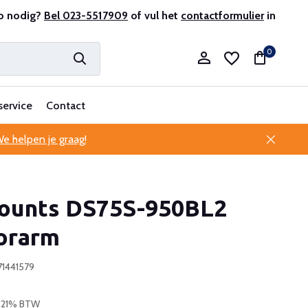
r en ervaren
p nodig?
Bel 023-5517909
Professionele klantenservice
of vul het
contactformulier
in
0
service
Contact
e helpen je graag!
Account aanmaken
unts DS75S-950BL2
Account aanmaken
orarm
71441579
. 21% BTW