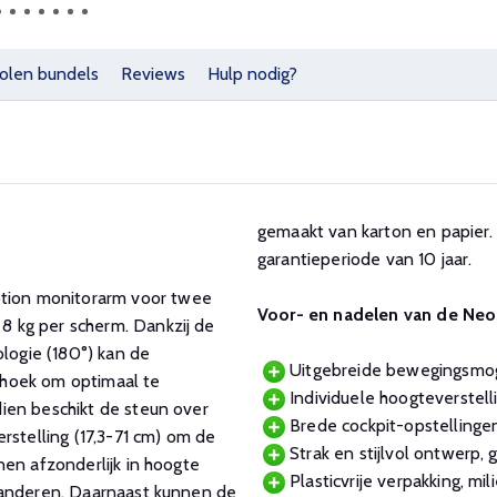
olen bundels
Reviews
Hulp nodig?
gemaakt van karton en papier
garantieperiode van 10 jaar.
ion monitorarm voor twee
Voor- en nadelen van de N
 kg per scherm. Dankzij de
ologie (180°) kan de
Uitgebreide bewegingsmoge
khoek om optimaal te
Individuele hoogteverstell
ien beschikt de steun over
Brede cockpit-opstellingen
rstelling (17,3-71 cm) om de
Strak en stijlvol ontwerp
nen afzonderlijk in hoogte
Plasticvrije verpakking, m
randeren. Daarnaast kunnen de