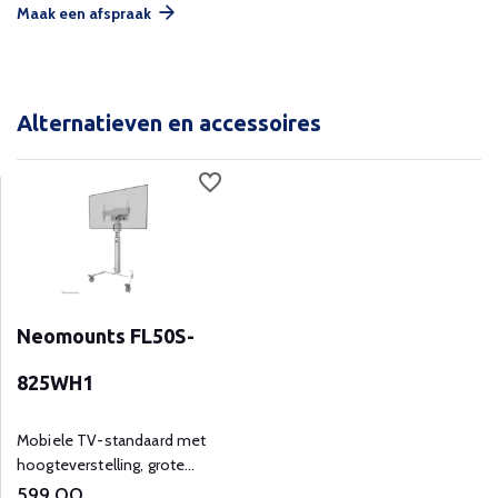
Maak een afspraak
Alternatieven en accessoires
Neomounts FL50S-
825WH1
Mobiele TV-standaard met
hoogteverstelling, grote
wielen en slim kabelbeheer.
599,00