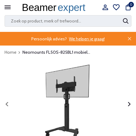
0
Persoonlijk advies?
We helpen je graag!
Home
Neomounts FL50S-825BL1 mobiel...