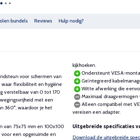
olen bundels
Reviews
Hulp nodig?
kijkhoeken.
Ondersteunt VESA-monta
ndsteun voor schermen van
Geïntegreerd kabelmanagem
waar flexibiliteit en hygiëne
Witte afwerking die eenvou
ig verstelbaar van 0 tot 170
Maximaal draagvermogen va
ewegingsvrijheid met een
Alleen compatibel met V
an 360°, waardoor je het
vereisen een adapter.
en van 75x75 mm en 100x100
Uitgebreide specificatie
 voor een opgeruimde en
Download de uitgebreide spe