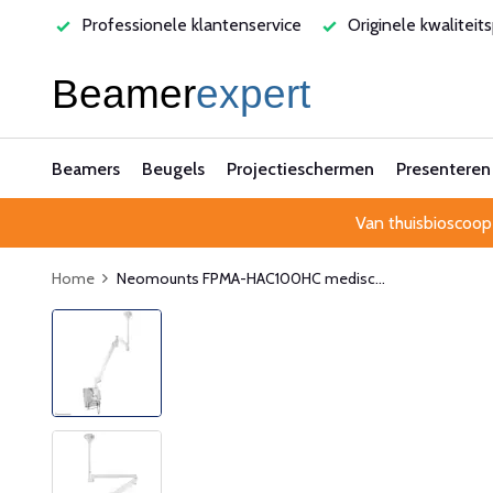
rvice
Originele kwaliteitsproducten
Laagste prijsgarant
Beamers
Beugels
Projectieschermen
Presenteren
Van thuisbioscoop
Home
Neomounts FPMA-HAC100HC medisc...