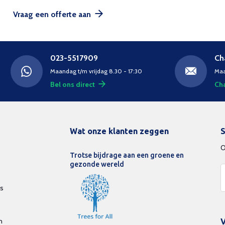
Vraag een offerte aan
023-5517909
Ch
Maandag t/m vrijdag 8.30 - 17:30
Maa
Bel ons direct
Cha
Wat onze klanten zeggen
S
O
Trotse bijdrage aan een groene en
gezonde wereld
ds
n
V