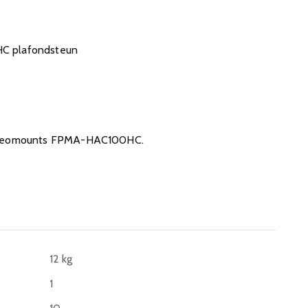
C plafondsteun
 de Neomounts FPMA-HAC100HC.
12 kg
1