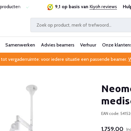
ie
Al 25 jaar betrouwbaar en ervaren
9,1 op basis van
Kiyoh reviews
Professionele kl
Hul
Samenwerken
Advies beamers
Verhuur
Onze klanten
 tot vergaderruimte: voor iedere situatie een passende beamer.
W
Neom
medis
EAN code: 5415
1.759,00
In