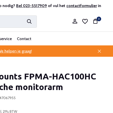
antenservice
p nodig?
Bel 023-5517909
of vul het
contactformulier
in
0
service
Contact
e helpen je graag!
Account aanmaken
ounts FPMA-HAC100HC
Account aanmaken
che monitorarm
247067955
cl. 21% BTW