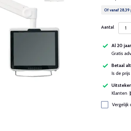
Of vanaf
28,39
Aantal
Al 20 jaa
Gratis ad
Betaal alt
Is de pri
Uitsteken
Klanten
Vergelijk 