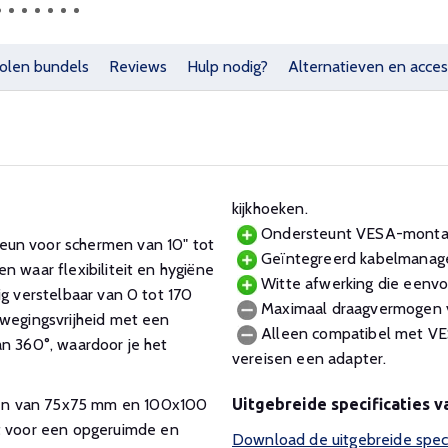
olen bundels
Reviews
Hulp nodig?
Alternatieven en acces
kijkhoeken.
Ondersteunt VESA-monta
n voor schermen van 10" tot
Geïntegreerd kabelmanagem
n waar flexibiliteit en hygiëne
Witte afwerking die eenvou
ig verstelbaar van 0 tot 170
Maximaal draagvermogen va
ewegingsvrijheid met een
Alleen compatibel met V
an 360°, waardoor je het
vereisen een adapter.
n van 75x75 mm en 100x100
Uitgebreide specificatie
 voor een opgeruimde en
Download de uitgebreide spe