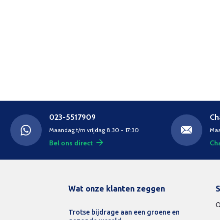
023-5517909
Ch
Maandag t/m vrijdag 8.30 - 17:30
Maa
Bel ons direct
Cha
Wat onze klanten zeggen
S
O
Trotse bijdrage aan een groene en