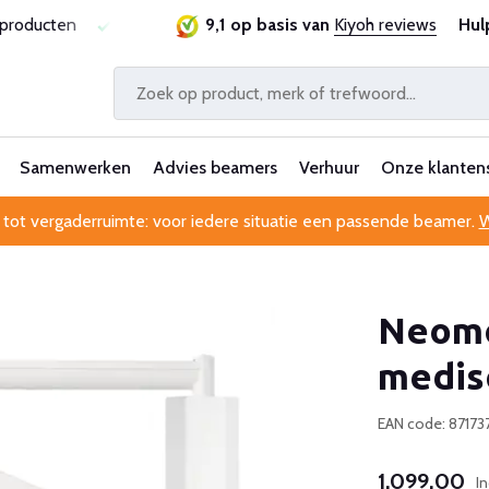
sproducten
Laagste prijsgarantie
9,1 op basis van
Al 25 jaar betrouwbaa
Kiyoh reviews
Hul
Samenwerken
Advies beamers
Verhuur
Onze klanten
 tot vergaderruimte: voor iedere situatie een passende beamer.
W
Neom
medis
EAN code: 87173
1.099,00
I