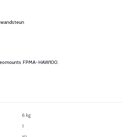
wandsteun
 de Neomounts FPMA-HAW100.
6 kg
1