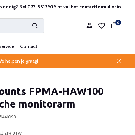
r en ervaren
p nodig?
Bel 023-5517909
Professionele klantenservice
of vul het
contactformulier
in
0
service
Contact
e helpen je graag!
Account aanmaken
ounts FPMA-HAW100
Account aanmaken
che monitorarm
71441098
ncl. 21% BTW