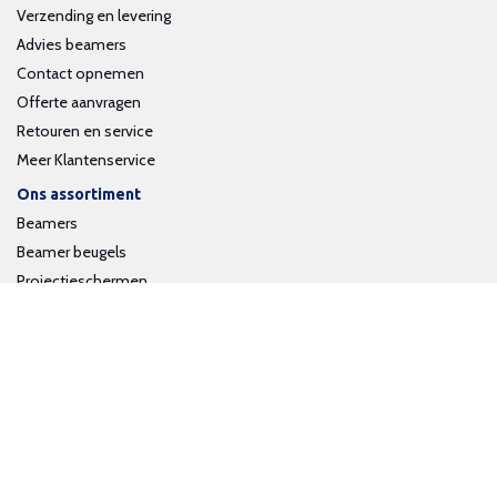
Verzending en levering
Advies beamers
Contact opnemen
Offerte aanvragen
Retouren en service
Meer Klantenservice
Ons assortiment
Beamers
Beamer beugels
Projectieschermen
Interactieve whiteboards
Volg ons op social media
Schrijf je in voor onze nieuwsbrief