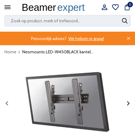
0
Persoonlijk advies?
We helpen je graag!
Home
Neomounts LED-W450BLACK kantel...