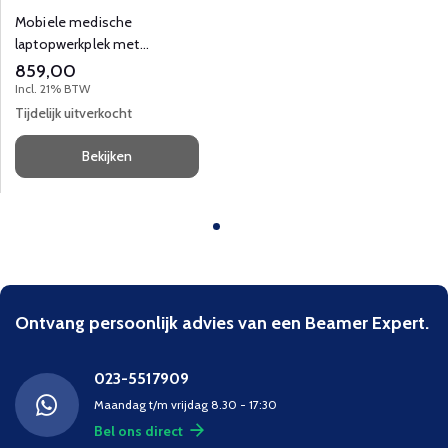
Mobiele medische
laptopwerkplek met
verstelbare hoogte en
859,00
afsluitbare kast.​
Incl. 21% BTW
Tijdelijk uitverkocht
Bekijken
Ontvang persoonlijk advies van een Beamer Expert.
023-5517909
Maandag t/m vrijdag 8.30 - 17:30
Bel ons direct