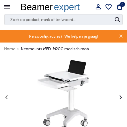
0
Persoonlijk advies?
We helpen je graag!
Home
Neomounts MED-M200 medisch mob...