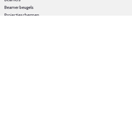
Beamer beugels
Projectieschermen
Interactieve whiteboards
Volg ons op social media
Schrijf je in voor onze nieuwsbrief
Trotse bijdrage aan een groene en gezonde wereld