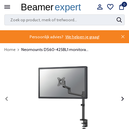
0
Persoonlijk advies?
We helpen je graag!
Home
Neomounts DS60-425BL1 monitora...