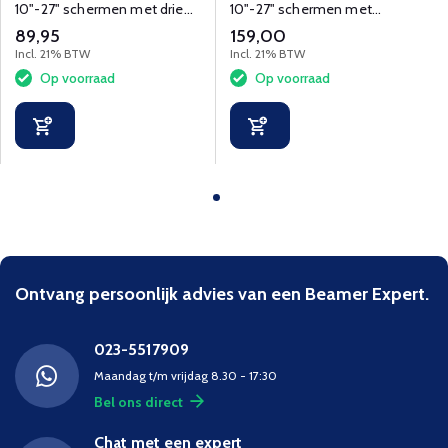
10"-27" schermen met drie
10"-27" schermen met
draaipunten en
kantel-, zwenk- en
89,95
159,00
kabelmanagement.​
roteerfuncties en
Incl. 21% BTW
Incl. 21% BTW
kabelmanagement.​
Op voorraad
Op voorraad
Ontvang persoonlijk advies van een Beamer Expert.
023-5517909
Maandag t/m vrijdag 8.30 - 17:30
Bel ons direct
Chat met een expert