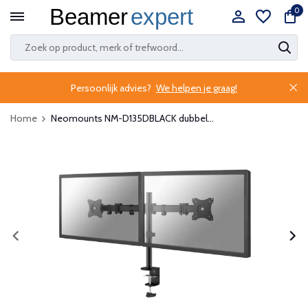
0
Persoonlijk advies?
We helpen je graag!
Home
Neomounts NM-D135DBLACK dubbel...