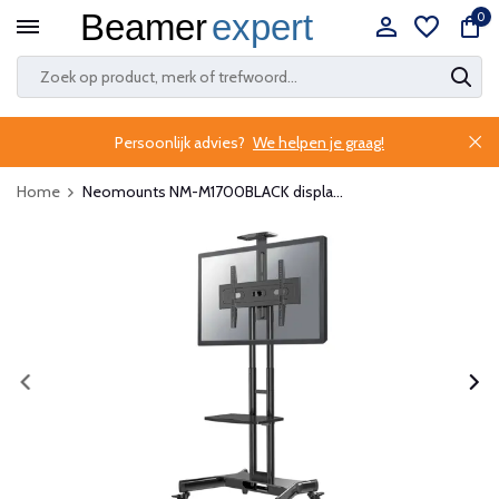
0
Persoonlijk advies?
We helpen je graag!
Home
Neomounts NM-M1700BLACK displa...