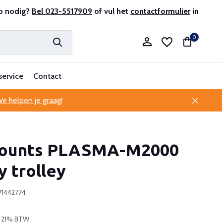
antenservice
p nodig?
Bel 023-5517909
of vul het
contactformulier
in
0
service
Contact
e helpen je graag!
Account aanmaken
ounts PLASMA-M2000
Account aanmaken
y trolley
71442774
l. 21% BTW