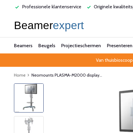
rvice
Originele kwaliteitsproducten
Laagste prijsgarant
Beamers
Beugels
Projectieschermen
Presenteren
Van thuisbioscoop
Home
Neomounts PLASMA-M2000 display...