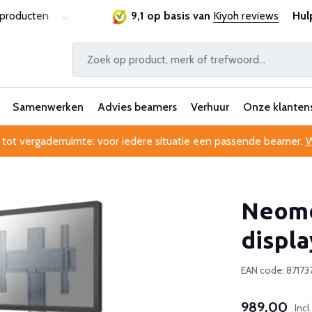
ie
Al 25 jaar betrouwbaar en ervaren
9,1 op basis van
Kiyoh reviews
Professionele kl
Hul
Samenwerken
Advies beamers
Verhuur
Onze klanten
 tot vergaderruimte: voor iedere situatie een passende beamer.
W
Neom
displa
EAN code: 87173
989,00
Inc