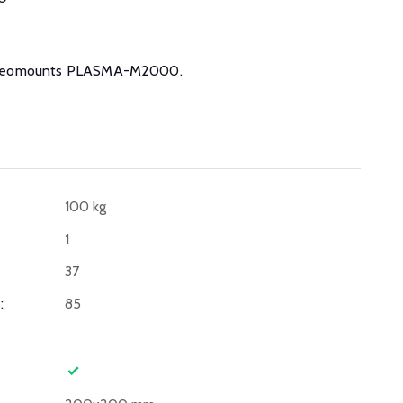
 de Neomounts PLASMA-M2000.
100 kg
1
37
:
85