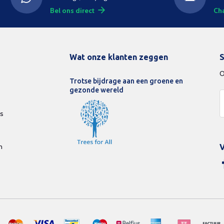
Bel ons direct
Cha
Wat onze klanten zeggen
S
O
Trotse bijdrage aan een groene en
gezonde wereld
ds
n
V