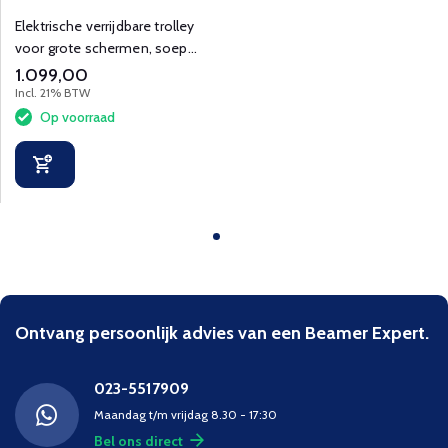
Elektrische verrijdbare trolley
voor grote schermen, soepel
verstelbaar en stabiel.
1.099,00
Incl. 21% BTW
Op voorraad
Ontvang persoonlijk advies van een Beamer Expert.
023-5517909
Maandag t/m vrijdag 8.30 - 17:30
Bel ons direct