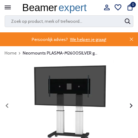
0
Persoonlijk advies?
We helpen je graag!
Home
Neomounts PLASMA-M2600SILVER g...