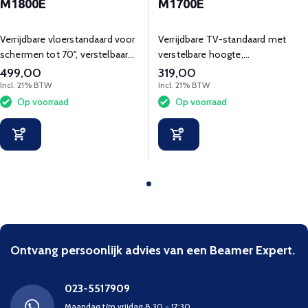
M1800E
M1700E
Verrijdbare vloerstandaard voor
Verrijdbare TV-standaard met
schermen tot 70", verstelbaar
verstelbare hoogte,
en kantelbaar.
kantelfunctie en kabelbeheer.
499,00
319,00
Incl. 21% BTW
Incl. 21% BTW
Op voorraad
Op voorraad
Ontvang persoonlijk advies van een Beamer Expert.
023-5517909
Maandag t/m vrijdag 8.30 - 17:30