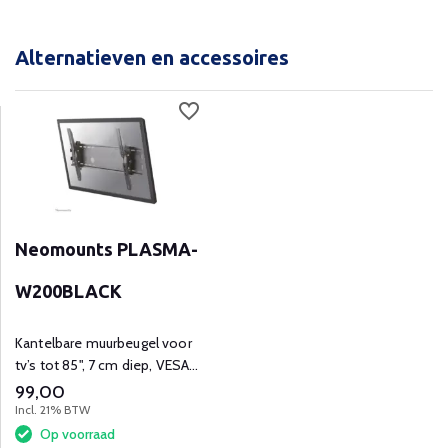
Alternatieven en accessoires
Neomounts PLASMA-
W200BLACK
Kantelbare muurbeugel voor
tv’s tot 85", 7 cm diep, VESA
compatibel tot 865x480
99,00
mm.
Incl. 21% BTW
Op voorraad