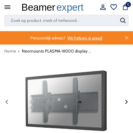
0
Persoonlijk advies?
We helpen je graag!
Home
Neomounts PLASMA-W200 display ...