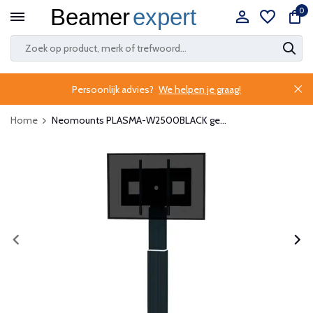
0
Persoonlijk advies?
We helpen je graag!
Home
Neomounts PLASMA-W2500BLACK ge...