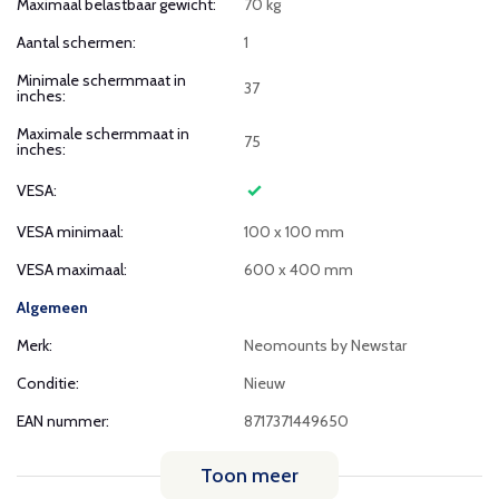
Maximaal belastbaar gewicht:
70 kg
Aantal schermen:
1
Minimale schermmaat in
37
inches:
Maximale schermmaat in
75
inches:
VESA:
VESA minimaal:
100 x 100 mm
VESA maximaal:
600 x 400 mm
Algemeen
Merk:
Neomounts by Newstar
Conditie:
Nieuw
EAN nummer:
8717371449650
Toon meer