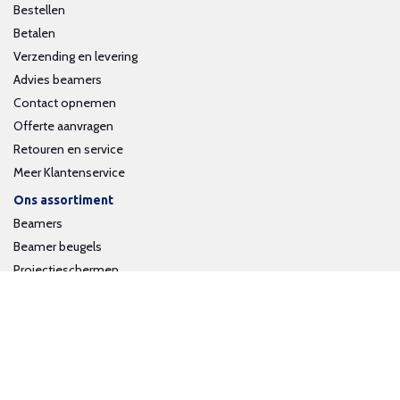
Bestellen
Betalen
Verzending en levering
Advies beamers
Contact opnemen
Offerte aanvragen
Retouren en service
Meer Klantenservice
Ons assortiment
Beamers
Beamer beugels
Projectieschermen
Interactieve whiteboards
Volg ons op social media
Schrijf je in voor onze nieuwsbrief