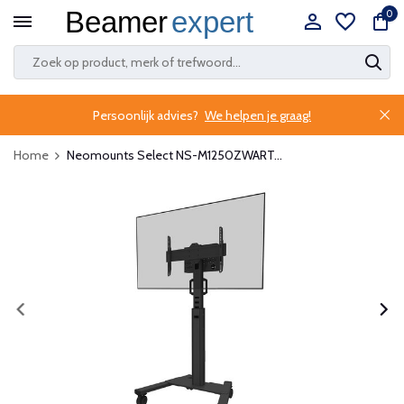
0
Persoonlijk advies?
We helpen je graag!
Home
Neomounts Select NS-M1250ZWART...