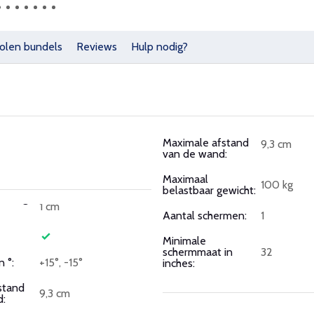
olen bundels
Reviews
Hulp nodig?
Maximale afstand
9,3 cm
van de wand:
Maximaal
100 kg
belastbaar gewicht:
1 cm
Aantal schermen:
1
Minimale
schermmaat in
32
 °:
+15°, -15°
inches:
stand
9,3 cm
: