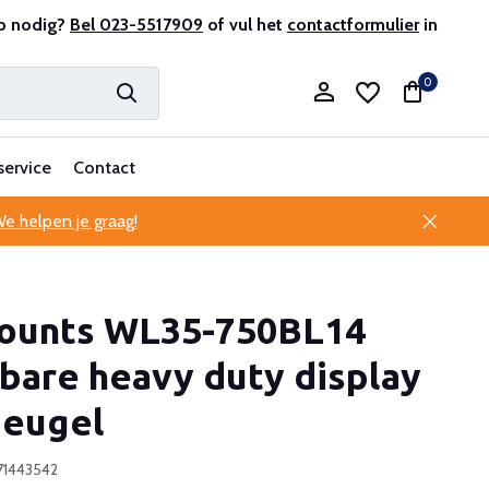
r en ervaren
p nodig?
Bel 023-5517909
Professionele klantenservice
of vul het
contactformulier
in
0
service
Contact
e helpen je graag!
Account aanmaken
unts WL35-750BL14
Account aanmaken
bare heavy duty display
eugel
71443542