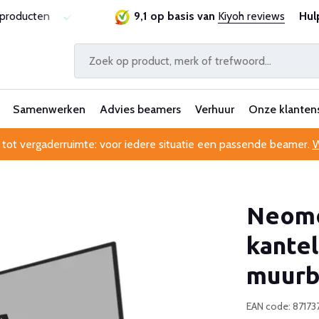
sproducten
Laagste prijsgarantie
9,1 op basis van
Al 25 jaar betrouwbaa
Kiyoh reviews
Hul
Samenwerken
Advies beamers
Verhuur
Onze klanten
 tot vergaderruimte: voor iedere situatie een passende beamer.
W
Neomo
kantel
muurb
EAN code: 87173