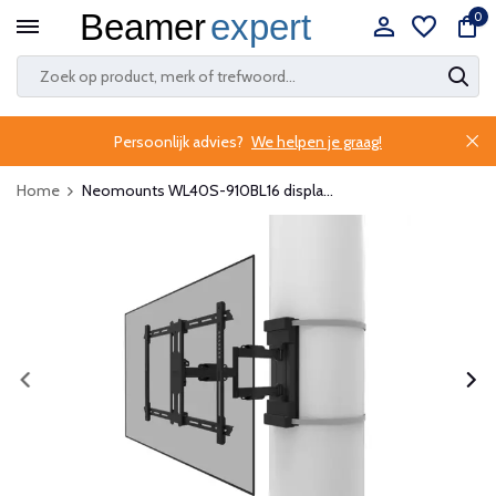
0
Persoonlijk advies?
We helpen je graag!
Home
Neomounts WL40S-910BL16 displa...