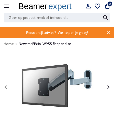
0
Persoonlijk advies?
We helpen je graag!
Home
Newstar FPMA-W955 flat panel m...