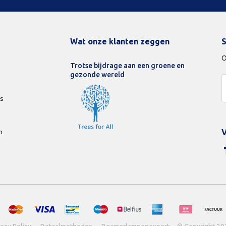
Wat onze klanten zeggen
S
O
Trotse bijdrage aan een groene en
gezonde wereld
ds
n
V