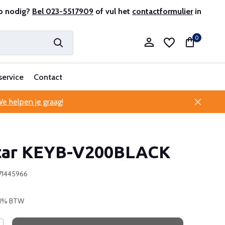
r en ervaren
p nodig?
Bel 023-5517909
Professionele klantenservice
of vul het
contactformulier
in
0
service
Contact
e helpen je graag!
Account aanmaken
ar KEYB-V200BLACK
Account aanmaken
371445966
 21% BTW