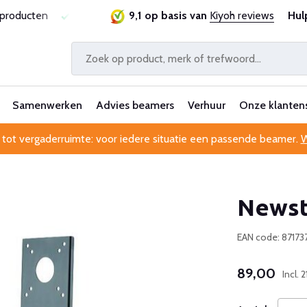
sproducten
Laagste prijsgarantie
9,1 op basis van
Al 25 jaar betrouwbaa
Kiyoh reviews
Hul
Samenwerken
Advies beamers
Verhuur
Onze klanten
 tot vergaderruimte: voor iedere situatie een passende beamer.
W
Newst
EAN code: 8717
89,00
Incl.