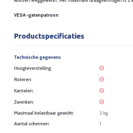
worden weggewerkt. Het maximale draagvermogen is 2 k
VESA-gatenpatroon
Productspecificaties
Technische gegevens
Hoogteverstelling:
Roteren:
Kantelen:
Zwenken:
Maximaal belastbaar gewicht:
2 kg
Aantal schermen:
1