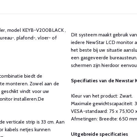
uder, model KEYB-V200BLACK ,
Dit systeem maakt gebruik va
reau-, plafond-, vloer- of
iedere NewStar LCD monitor ar
het beste bij uw situatie aans
een gasgeveerde bureausteun
schermen zijn hierdoor eenvoud
combinatie biedt de
Specifiaties van de Newsta
l te monteren. Zowel aan de
 geschikt vindt voor uw
Kleur van het product: Zwart.
onitor installeren.De
Maximale gewichtscapaciteit: 3
VESA-standaard: 75 x 75,100
Afmetingen: Breedte: 650 mm
 verticale strip is 33 cm. Aan
oor kabels netjes kunnen
Uitgebreide specificaties