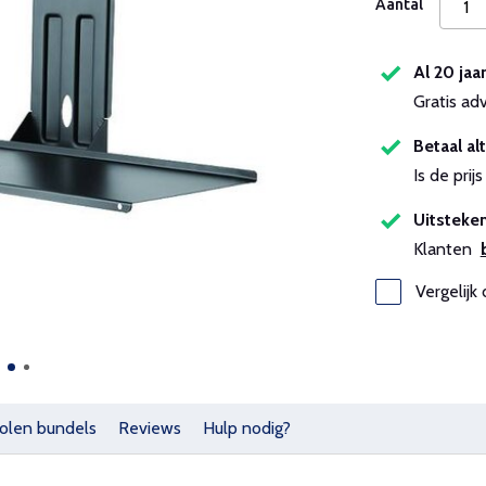
Aantal
Al 20 jaa
Gratis ad
Betaal alt
Is de pri
Uitsteken
Klanten
Vergelijk 
olen bundels
Reviews
Hulp nodig?