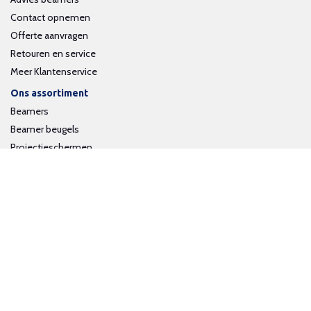
Contact opnemen
Offerte aanvragen
Retouren en service
Meer Klantenservice
Ons assortiment
Beamers
Beamer beugels
Projectieschermen
Interactieve whiteboards
Volg ons op social media
Schrijf je in voor onze nieuwsbrief