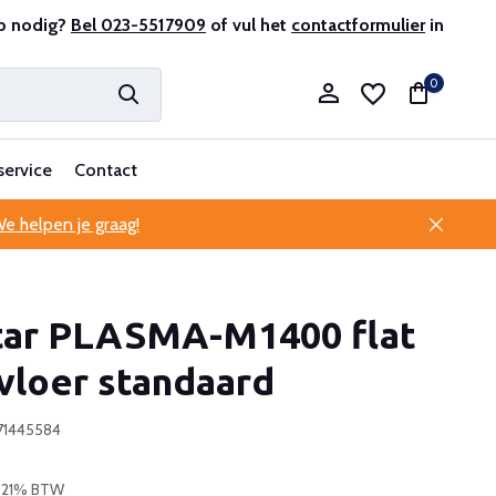
r en ervaren
p nodig?
Bel 023-5517909
Professionele klantenservice
of vul het
contactformulier
in
0
service
Contact
e helpen je graag!
Account aanmaken
ar PLASMA-M1400 flat
Account aanmaken
vloer standaard
371445584
. 21% BTW