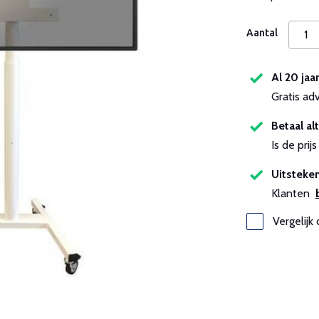
Aantal
Al 20 jaa
Gratis ad
Betaal alt
Is de pri
Uitsteken
Klanten
Vergelijk 