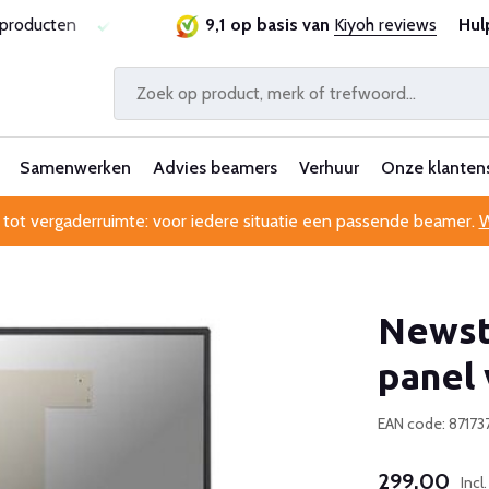
sproducten
Laagste prijsgarantie
9,1 op basis van
Al 25 jaar betrouwbaa
Kiyoh reviews
Hul
Samenwerken
Advies beamers
Verhuur
Onze klanten
 tot vergaderruimte: voor iedere situatie een passende beamer.
W
Newst
panel 
EAN code: 8717
299,00
Incl