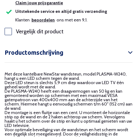
Claim jouw prijsgarantie
Uitstekende service en altijd gratis verzending
Klanten
beoordelen
ons met een 9,1.
Vergelijk dit product
Productomschrijving
Met deze kantelbare NewStar wandsteun, model PLASMA-W240,
hangt u een LED scherm tegen de wand.
Deze LED steun is slechts 5,9 cm diep waardoor uw LED TV één
geheel wordt met de wand.
De PLASMA-W240 heeft een draagvermogen van 50 kg en kan
gemonteerd worden op schermen met een maximaal VESA
gatenpatroon van 400x400 mm aan de achterzijde van het
scherm. Hiermee hangt u eenvoudig schermen t/m 60" (152 cm) aan
de wand.
De montage is een fluitje van een cent. U monteert de horizontale
strip op de wand en de 2 haken achterop uw scherm. Vervolgens
haakt u het scherm over de strip en kunt u optimaal genieten van uw
LED televisie.
Voor optimale beveiliging van de wandsteun en het scherm wordt
een degelijk slot meegeleverd. Door de veiligheidsstrip in de