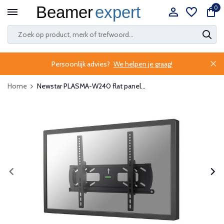
0
Persoonlijk advies?
We helpen je graag!
Home
Newstar PLASMA-W240 flat panel...