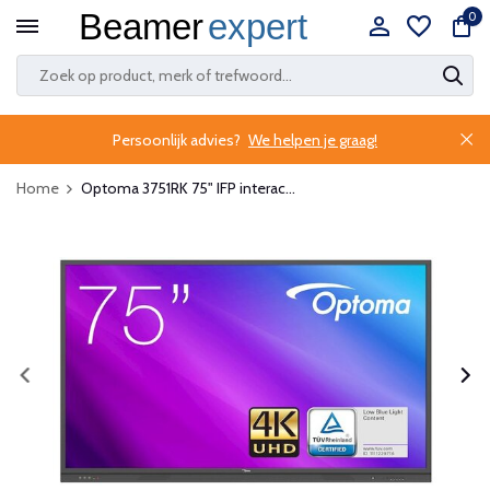
0
Persoonlijk advies?
We helpen je graag!
Home
Optoma 3751RK 75" IFP interac...