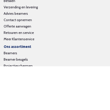
Betalen
Verzending en levering
Advies beamers
Contact opnemen
Offerte aanvragen
Retouren en service
Meer Klantenservice
Ons assortiment
Beamers
Beamer beugels
Projectieschermen
Interactieve whiteboards
Volg ons op social media
Schrijf je in voor onze nieuwsbrief