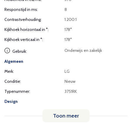
Responstijd in ms:
8
Contrastverhouding:
1.200:1
Kijkhoek horizontaal in °:
178°
Kijkhoek verticaal in °:
178°
Onderwijs en zakelijk
Gebruik:
Algemeen
Merk:
LG
Conditie:
Nieuw
Typenummer:
3751RK
Design
Toon meer