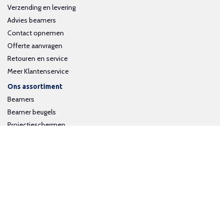
Verzending en levering
Advies beamers
Contact opnemen
Offerte aanvragen
Retouren en service
Meer Klantenservice
Ons assortiment
Beamers
Beamer beugels
Projectieschermen
Interactieve whiteboards
Volg ons op social media
Schrijf je in voor onze nieuwsbrief