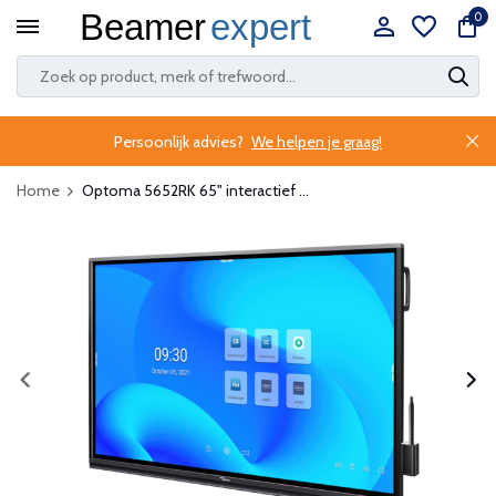
0
Persoonlijk advies?
We helpen je graag!
Home
Optoma 5652RK 65" interactief ...